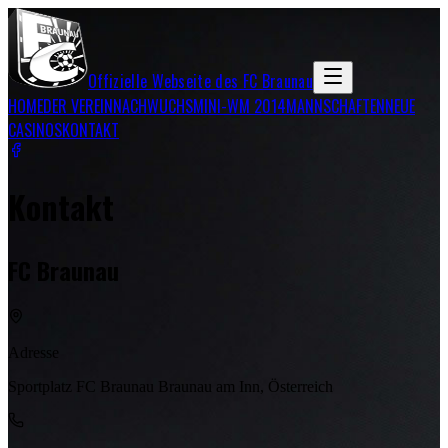
Offizielle Webseite des FC Braunau
HOME
DER VEREIN
NACHWUCHS
MINI-WM 2014
MANNSCHAFTEN
NEUE
CASINOS
KONTAKT
Kontakt
FC Braunau
Adresse
Sportplatz FC Braunau Braunau am Inn, Österreich