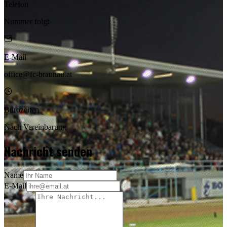
Telefon
Nummer folgt
E-Mail
office@fc-braunau.at
Bürozeiten
Nach Vereinbarung
Nachricht senden
Name
E-Mail